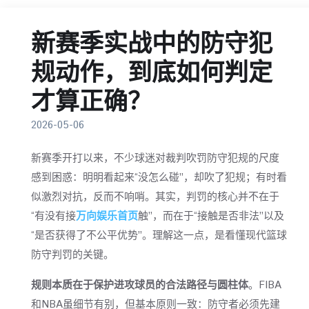
新赛季实战中的防守犯
规动作，到底如何判定
才算正确？
2026-05-06
新赛季开打以来，不少球迷对裁判吹罚防守犯规的尺度
感到困惑：明明看起来“没怎么碰”，却吹了犯规；有时看
似激烈对抗，反而不响哨。其实，判罚的核心并不在于
“有没有接
万向娱乐首页
触”，而在于“接触是否非法”以及
“是否获得了不公平优势”。理解这一点，是看懂现代篮球
防守判罚的关键。
规则本质在于保护进攻球员的合法路径与圆柱体
。FIBA
和NBA虽细节有别，但基本原则一致：防守者必须先建