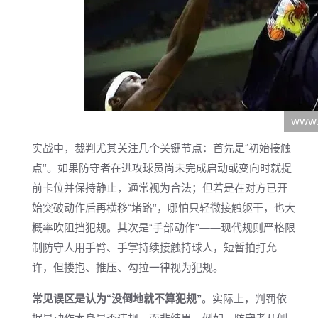
实战中，裁判尤其关注几个关键节点：首先是“初始接触
点”。如果防守者在进攻球员尚未完成启动或变向时就提
前卡位并保持静止，通常视为合法；但若是在对方已开
始突破动作后再横移“堵路”，哪怕只轻微接触躯干，也大
概率吹阻挡犯规。其次是“手部动作”——现代规则严格限
制防守人用手臂、手掌持续接触持球人，短暂拍打允
许，但搂抱、推压、勾拉一律视为犯规。
常见误区是认为“没倒地就不算犯规”
。实际上，判罚依