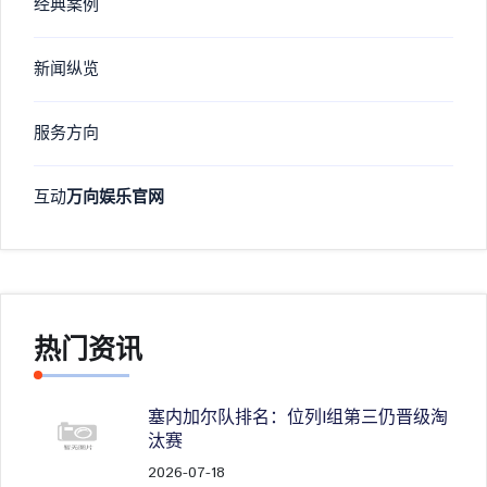
经典案例
新闻纵览
服务方向
互动
万向娱乐官网
热门资讯
塞内加尔队排名：位列I组第三仍晋级淘
汰赛
2026-07-18