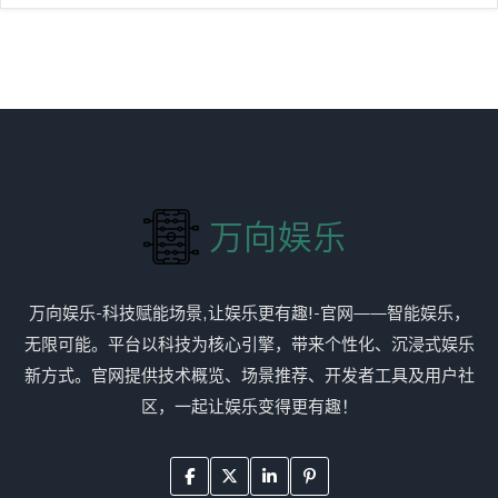
万向娱乐-科技赋能场景,让娱乐更有趣!-官网——智能娱乐，
无限可能。平台以科技为核心引擎，带来个性化、沉浸式娱乐
新方式。官网提供技术概览、场景推荐、开发者工具及用户社
区，一起让娱乐变得更有趣！