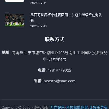
2026-07-13
墨西哥世界杯小组赛回顾：东道主继续留在淘汰
赛
2026-07-10
联系方式
地址:
青海省西宁市城中区创业路108号南川工业园区投资服务
中心1号楼4层
电话:
17814779022
邮箱:
beastly@mac.com
Copyright © 2026 - 版权所有
万向娱乐-科技赋能场景,让娱乐更有