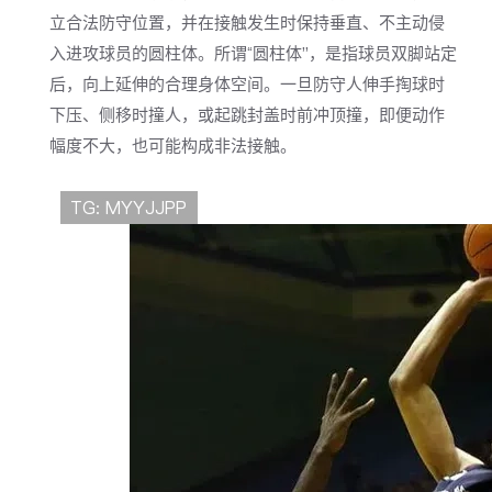
立合法防守位置，并在接触发生时保持垂直、不主动侵
入进攻球员的圆柱体。所谓“圆柱体”，是指球员双脚站定
后，向上延伸的合理身体空间。一旦防守人伸手掏球时
下压、侧移时撞人，或起跳封盖时前冲顶撞，即便动作
幅度不大，也可能构成非法接触。