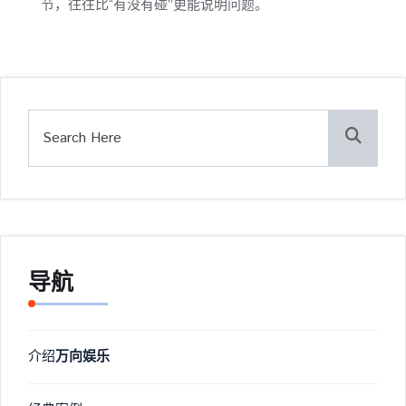
节，往往比“有没有碰”更能说明问题。
导航
介绍
万向娱乐