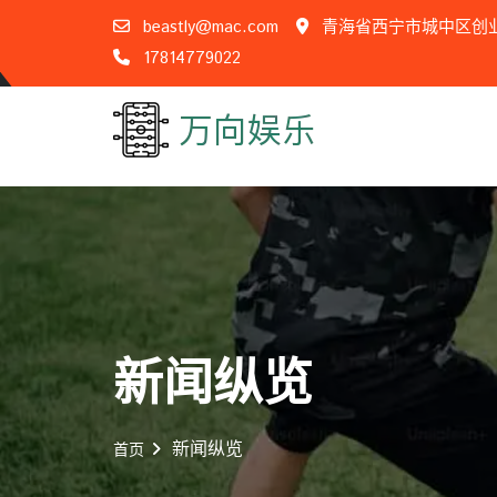
beastly@mac.com
青海省西宁市城中区创业
17814779022
新闻纵览
新闻纵览
首页