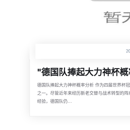
2
"德国队捧起大力神杯概
德国队捧起大力神杯概率分析 作为四届世界杯冠
之一。尽管近年来经历新老交替与战术转型的阵
经验，德国队仍...