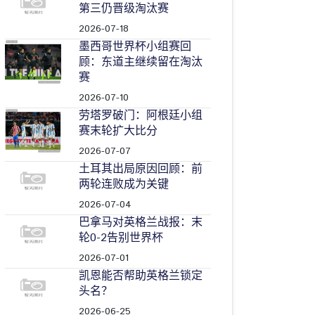
第三仍晋级淘汰赛
2026-07-18
墨西哥世界杯小组赛回
顾：东道主继续留在淘汰
赛
2026-07-10
劳塔罗破门：阿根廷小组
赛末轮扩大比分
2026-07-07
土耳其出局原因回顾：前
两轮连败成为关键
2026-07-04
巴拿马对英格兰战报：末
轮0-2告别世界杯
2026-07-01
凯恩能否帮助英格兰锁定
头名？
2026-06-25