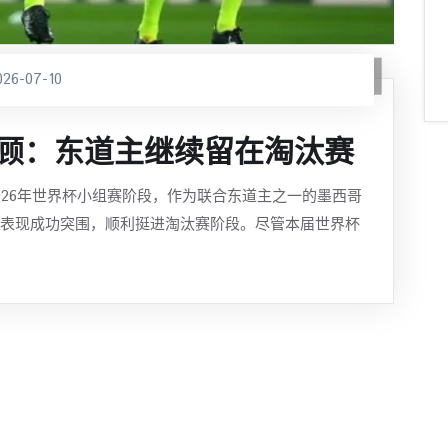
026-07-10
回顾：东道主继续留在淘汰赛
026年世界杯小组赛阶段，作为联合东道主之一的墨西哥
健表现成功突围，顺利挺进淘汰赛阶段。尽管本届世界杯