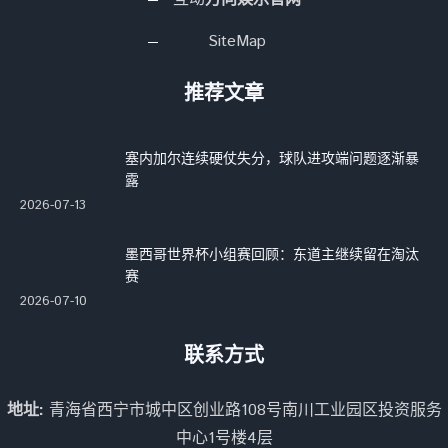
SiteMap
推荐文章
塞内加尔连续硬仗失分，球队进攻端问题逐渐暴
露
2026-07-13
墨西哥世界杯小组赛回顾：东道主继续留在淘汰
赛
2026-07-10
联系方式
地址:
青海省西宁市城中区创业路108号南川工业园区投资服务
中心1号楼4层