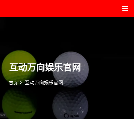
互动万向娱乐官网
互动万向娱乐官网
首页