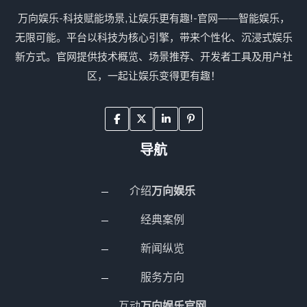
万向娱乐-科技赋能场景,让娱乐更有趣!-官网——智能娱乐，
无限可能。平台以科技为核心引擎，带来个性化、沉浸式娱乐
新方式。官网提供技术概览、场景推荐、开发者工具及用户社
区，一起让娱乐变得更有趣！
导航
介绍
万向娱乐
经典案例
新闻纵览
服务方向
互动
万向娱乐官网