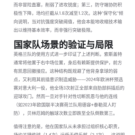
而非冒险直塞，削弱了进攻锐度；第三，防守端协防积
极性下降，场均拦截从1.8次减至1.2次。这种“保守化”倾
向说明，当对抗强度突破阈值，他会本能地收缩技术输
出以维持基本效率，而非强行突破极限。
国家队场景的验证与局限
英格兰队的使用方式进一步印证了上述判断。索斯盖特
通常将他置于右中场位置，身后有赖斯提供保护，前方
有凯恩回撤接应。这种结构既规避了他背身拿球的弱
点，又利用其前插意识制造威胁——2024年欧洲杯预选
赛对意大利一役，他全场3次射正全部来自肋部斜插后的
迎球攻门。然而一旦对手针对性切断凯恩与他的连线
（如2023年欧国联半决赛荷兰队用德容+泰勒双人盯
防），贝林厄姆的触球次数立即跌至全队倒数第三。
值得注意的是，他在国家队从未承担过组织核心职责，