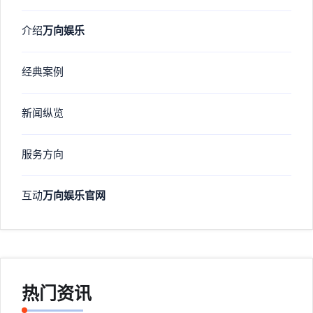
介绍
万向娱乐
经典案例
新闻纵览
服务方向
互动
万向娱乐官网
热门资讯