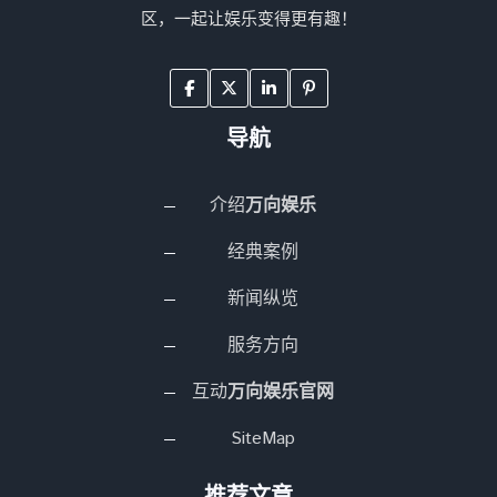
区，一起让娱乐变得更有趣！
导航
介绍
万向娱乐
经典案例
新闻纵览
服务方向
互动
万向娱乐官网
SiteMap
推荐文章