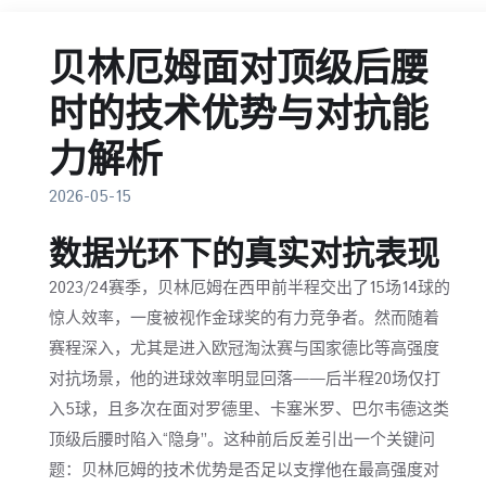
贝林厄姆面对顶级后腰
时的技术优势与对抗能
力解析
2026-05-15
数据光环下的真实对抗表现
2023/24赛季，贝林厄姆在西甲前半程交出了15场14球的
惊人效率，一度被视作金球奖的有力竞争者。然而随着
赛程深入，尤其是进入欧冠淘汰赛与国家德比等高强度
对抗场景，他的进球效率明显回落——后半程20场仅打
入5球，且多次在面对罗德里、卡塞米罗、巴尔韦德这类
顶级后腰时陷入“隐身”。这种前后反差引出一个关键问
题：贝林厄姆的技术优势是否足以支撑他在最高强度对