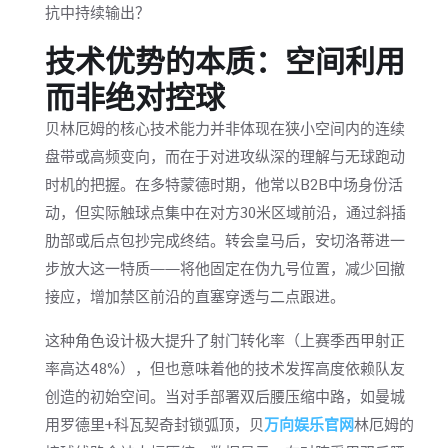
抗中持续输出？
技术优势的本质：空间利用
而非绝对控球
贝林厄姆的核心技术能力并非体现在狭小空间内的连续
盘带或高频变向，而在于对进攻纵深的理解与无球跑动
时机的把握。在多特蒙德时期，他常以B2B中场身份活
动，但实际触球点集中在对方30米区域前沿，通过斜插
肋部或后点包抄完成终结。转会皇马后，安切洛蒂进一
步放大这一特质——将他固定在伪九号位置，减少回撤
接应，增加禁区前沿的直塞穿透与二点跟进。
这种角色设计极大提升了射门转化率（上赛季西甲射正
率高达48%），但也意味着他的技术发挥高度依赖队友
创造的初始空间。当对手部署双后腰压缩中路，如曼城
用罗德里+科瓦契奇封锁弧顶，贝
万向娱乐官网
林厄姆的