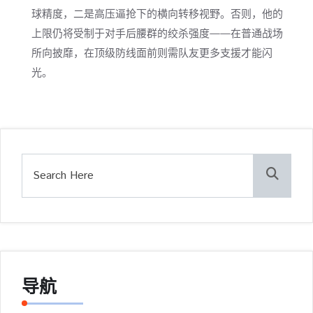
球精度，二是高压逼抢下的横向转移视野。否则，他的
上限仍将受制于对手后腰群的绞杀强度——在普通战场
所向披靡，在顶级防线面前则需队友更多支援才能闪
光。
导航