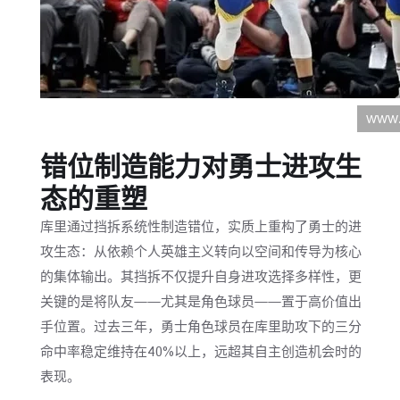
错位制造能力对勇士进攻生
态的重塑
库里通过挡拆系统性制造错位，实质上重构了勇士的进
攻生态：从依赖个人英雄主义转向以空间和传导为核心
的集体输出。其挡拆不仅提升自身进攻选择多样性，更
关键的是将队友——尤其是角色球员——置于高价值出
手位置。过去三年，勇士角色球员在库里助攻下的三分
命中率稳定维持在40%以上，远超其自主创造机会时的
表现。