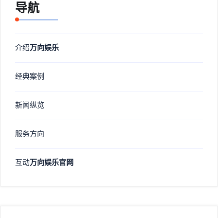
导航
介绍
万向娱乐
经典案例
新闻纵览
服务方向
互动
万向娱乐官网