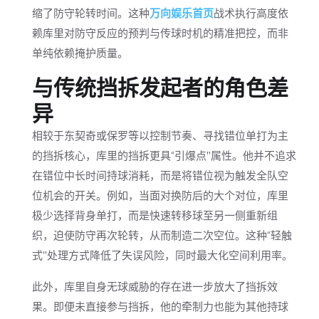
缩了防守轮转时间。这种
万向娱乐首页
战术执行高度依
赖库里对防守反应的预判与传球时机的精准把控，而非
单纯依赖掩护质量。
与传统挡拆发起者的角色差
异
相较于东契奇或保罗等以控制节奏、寻找错位单打为主
的挡拆核心，库里的挡拆更具“引爆点”属性。他并不追求
在错位中长时间持球消耗，而是将错位视为触发全队空
位机会的开关。例如，当面对换防后的大个对位，库里
极少选择背身单打，而是快速转移球至另一侧重新组
织，迫使防守再次轮转，从而制造二次空位。这种“轻触
式”处理方式降低了失误风险，同时最大化空间利用率。
此外，库里自身无球威胁的存在进一步放大了挡拆效
果。即便未直接参与挡拆，他的牵制力也能为其他持球