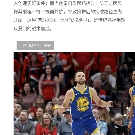
人创造更好条件；而当他亲自发起挡拆时，防守方因忌
惮其射程不得不提前外扩，导致掩护后的突破路径更为
开阔。这种“有球无球一体化”的影响力，是传统挡拆手难
以复制的战术加成。