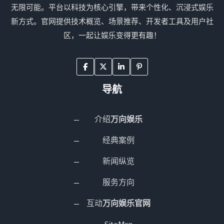
无限可能。平台以科技为核心引擎，带来个性化、沉浸式娱乐
新方式。官网提供技术概览、场景推荐、开发者工具及用户社
区，一起让娱乐变得更有趣！
导航
介绍
万向娱乐
经典案例
新闻纵览
服务方向
互动
万向娱乐官网