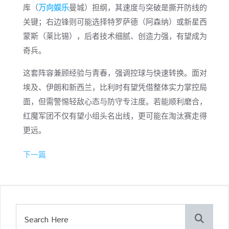
库（
万向娱乐
曼城）担纲，其速度与突破是撕开防线的
关键；右边锋则可能选择特罗萨德（阿森纳）或新星西
蒙斯（莱比锡），后者技术细腻、创造力强，有望成为
奇兵。
这套阵容兼顾经验与青春，强调控球与快速转换。面对
埃及、伊朗和新西兰，比利时有望凭借整体实力掌控局
面，但需警惕轻敌心态与防守专注度。若能顺利磨合，
红魔军团不仅有望小组头名出线，更可能在淘汰赛走得
更远。
下一篇