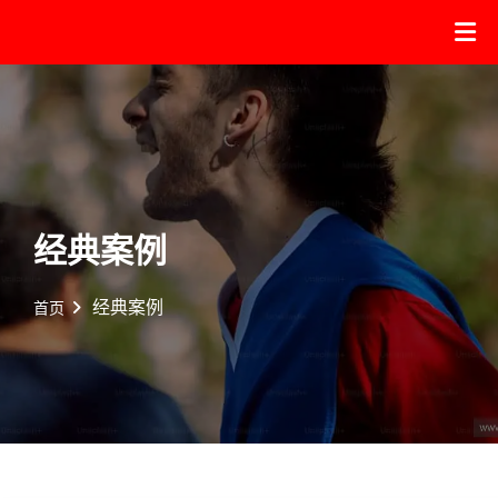
经典案例
经典案例
首页