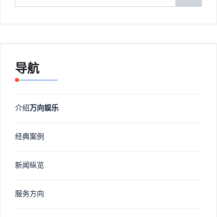
导航
介绍
万向娱乐
经典案例
新闻纵览
服务方向