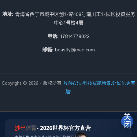
地址:
青海省西宁市城中区创业路108号南川工业园区投资服务
中心1号楼4层
电话:
17814779022
邮箱:
beastly@mac.com
Copyright © 2026 - 版权所有
万向娱乐-科技赋能场景,让娱乐更有
趣!
关
闭