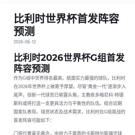
比利时世界杯首发阵容
预测
2026-06-12
比利时2026世界杯G组首发
阵容预测
作为G组中世界排名最高、纸面实力最强的球队，比利时
在2026年世界杯上被寄予厚望。尽管“黄金一代”逐渐步入
尾声，但新一代球员已崭露头角，主教练多梅尼科·特德
斯科或将打造一支更具活力与平衡性的队伍。结合近期
国家队表现、球员状态及战术需求，比利时在G组首战的
首发阵容可能如下：
门将位置毫无悬念，由效力于雷恩的卡斯特尔斯镇守球