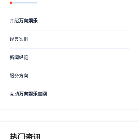
介绍
万向娱乐
经典案例
新闻纵览
服务方向
互动
万向娱乐官网
热门资讯