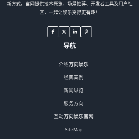
新方式。官网提供技术概览、场景推荐、开发者工具及用户社
区，一起让娱乐变得更有趣！
导航
介绍
万向娱乐
经典案例
新闻纵览
服务方向
互动
万向娱乐官网
SiteMap