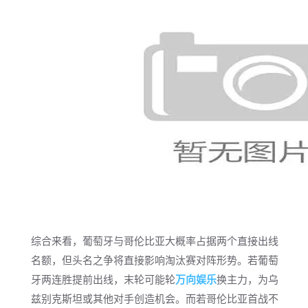
综合来看，葡萄牙与哥伦比亚大概率占据两个直接出线
名额，但头名之争将直接影响淘汰赛对阵形势。若葡萄
牙两连胜提前出线，末轮可能轮
万向娱乐
换主力，为乌
兹别克斯坦或其他对手创造机会。而若哥伦比亚首战不