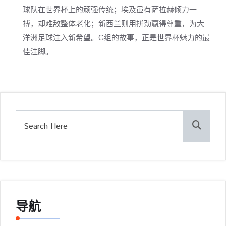
球队在世界杯上的顽强传统；埃及虽有萨拉赫倾力一
搏，却难敌整体老化；新西兰则用拼劲赢得尊重，为大
洋洲足球注入新希望。G组的故事，正是世界杯魅力的最
佳注脚。
导航