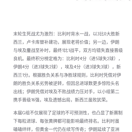
末轮生死战尤为激烈：比利时背水一战，以3比0大胜新
西兰，卢卡库替补建功，展现老将价值；另一边，伊朗
与埃及鏖战至补时，最终1比1战平，双方均错失直接晋级
良机。最终积分榜定格为：比利时4分（进5球失2球），
伊朗4分（进3球失2球），埃及4分（进3球失3球），新
西兰1分。根据胜负关系与净胜球规则，比利时凭借对伊
朗的胜负关系劣势被逆转，但因总进球数更多惊险头名
出线；伊朗凭借对埃及不败战绩力压对手，以小组第二
携手晋级16强，埃及遗憾出局，新西兰虽败犹荣。
本届G组不仅展现了足球的不可预测性，也凸显了新赛制
下每粒进球、每张黄牌都可能影响最终排名。比利时虽
磕磕绊绊，但黄金一代仍在续写传奇；伊朗延续了亚洲