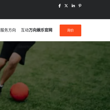
服务方向
互动
万向娱乐官网
询价