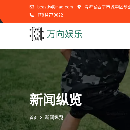
beastly@mac.com
青海省西宁市城中区创业
17814779022
新闻纵览
新闻纵览
首页