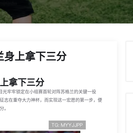
兰身上拿下三分
上拿下三分
目光牢牢锁定在小组赛首轮对阵苏格兰的关键一役
征志在重夺大力神杯，而实现这一宏愿的第一步，便
分。