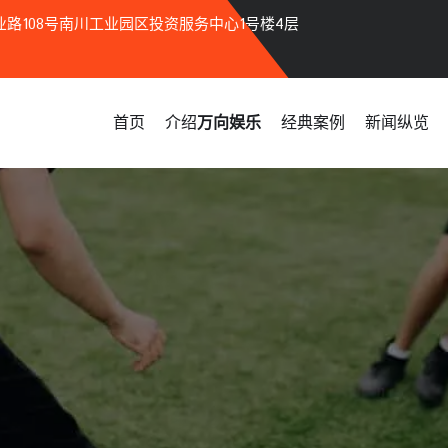
路108号南川工业园区投资服务中心1号楼4层
首页
介绍
万向娱乐
经典案例
新闻纵览