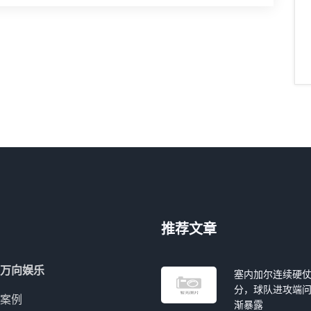
推荐文章
万向娱乐
塞内加尔连续硬
分，球队进攻端
案例
渐暴露