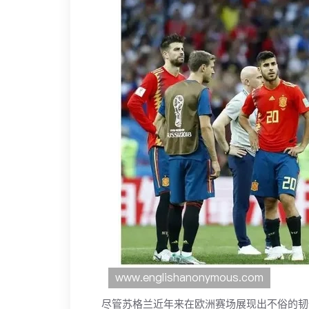
尽管苏格兰近年来在欧洲赛场展现出不俗的韧