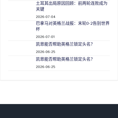
土耳其出局原因回顾：前两轮连败成为
关键
2026-07-04
巴拿马对英格兰战报：末轮0-2告别世界
杯
2026-07-01
凯恩能否帮助英格兰锁定头名？
2026-06-25
凯恩能否帮助英格兰锁定头名？
2026-06-25