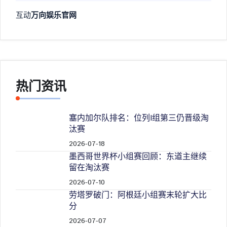
互动
万向娱乐官网
热门资讯
塞内加尔队排名：位列I组第三仍晋级淘
汰赛
2026-07-18
墨西哥世界杯小组赛回顾：东道主继续
留在淘汰赛
2026-07-10
劳塔罗破门：阿根廷小组赛末轮扩大比
分
2026-07-07