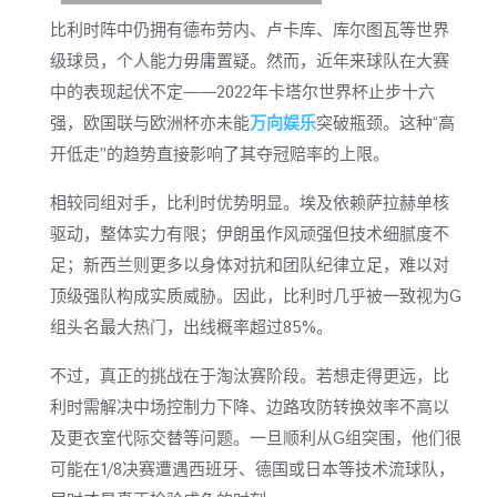
比利时阵中仍拥有德布劳内、卢卡库、库尔图瓦等世界
级球员，个人能力毋庸置疑。然而，近年来球队在大赛
中的表现起伏不定——2022年卡塔尔世界杯止步十六
强，欧国联与欧洲杯亦未能
万向娱乐
突破瓶颈。这种“高
开低走”的趋势直接影响了其夺冠赔率的上限。
相较同组对手，比利时优势明显。埃及依赖萨拉赫单核
驱动，整体实力有限；伊朗虽作风顽强但技术细腻度不
足；新西兰则更多以身体对抗和团队纪律立足，难以对
顶级强队构成实质威胁。因此，比利时几乎被一致视为G
组头名最大热门，出线概率超过85%。
不过，真正的挑战在于淘汰赛阶段。若想走得更远，比
利时需解决中场控制力下降、边路攻防转换效率不高以
及更衣室代际交替等问题。一旦顺利从G组突围，他们很
可能在1/8决赛遭遇西班牙、德国或日本等技术流球队，