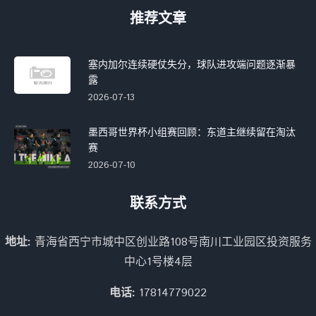
推荐文章
塞内加尔连续硬仗失分，球队进攻端问题逐渐暴
露
2026-07-13
墨西哥世界杯小组赛回顾：东道主继续留在淘汰
赛
2026-07-10
联系方式
地址:
青海省西宁市城中区创业路108号南川工业园区投资服务
中心1号楼4层
电话:
17814779022