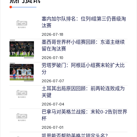
塞内加尔队排名：位列I组第三仍晋级淘
汰赛
2026-07-18
墨西哥世界杯小组赛回顾：东道主继续
留在淘汰赛
2026-07-10
劳塔罗破门：阿根廷小组赛末轮扩大比
分
2026-07-07
土耳其出局原因回顾：前两轮连败成为
关键
2026-07-04
巴拿马对英格兰战报：末轮0-2告别世界
杯
2026-07-01
凯恩能否帮助英格兰锁定头名？