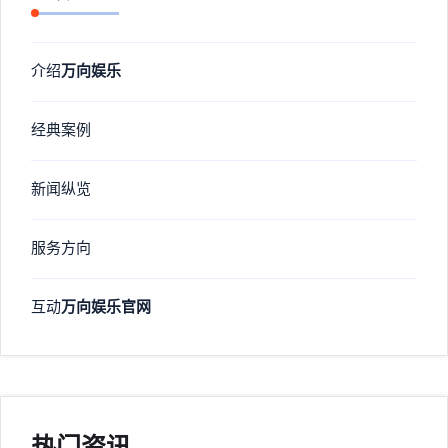
介绍
万向娱乐
经典案例
新闻纵览
服务方向
互动
万向娱乐官网
热门资讯