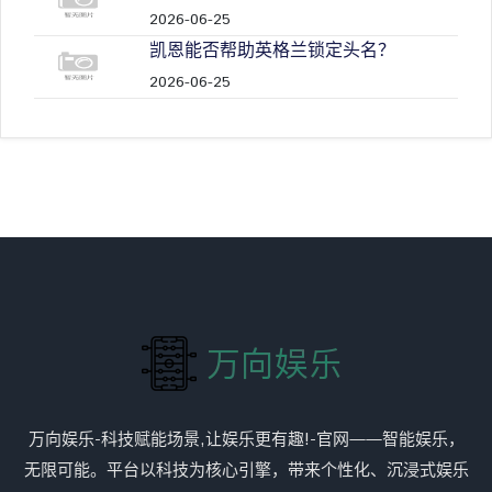
2026-06-25
凯恩能否帮助英格兰锁定头名？
2026-06-25
万向娱乐-科技赋能场景,让娱乐更有趣!-官网——智能娱乐，
无限可能。平台以科技为核心引擎，带来个性化、沉浸式娱乐