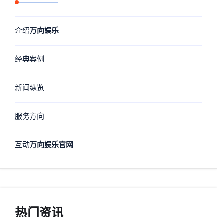
介绍
万向娱乐
经典案例
新闻纵览
服务方向
互动
万向娱乐官网
热门资讯