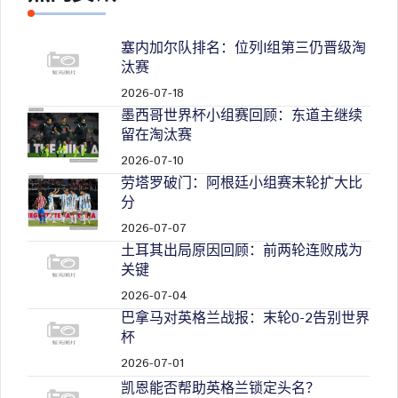
塞内加尔队排名：位列I组第三仍晋级淘
汰赛
2026-07-18
墨西哥世界杯小组赛回顾：东道主继续
留在淘汰赛
2026-07-10
劳塔罗破门：阿根廷小组赛末轮扩大比
分
2026-07-07
土耳其出局原因回顾：前两轮连败成为
关键
2026-07-04
巴拿马对英格兰战报：末轮0-2告别世界
杯
2026-07-01
凯恩能否帮助英格兰锁定头名？