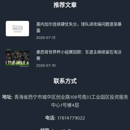
推荐文章
塞内加尔连续硬仗失分，球队进攻端问题逐渐暴
露
2026-07-13
墨西哥世界杯小组赛回顾：东道主继续留在淘汰
赛
2026-07-10
联系方式
地址:
青海省西宁市城中区创业路108号南川工业园区投资服务
中心1号楼4层
电话:
17814779022