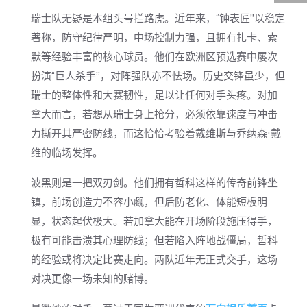
瑞士队无疑是本组头号拦路虎。近年来，“钟表匠”以稳定
著称，防守纪律严明，中场控制力强，且拥有扎卡、索
默等经验丰富的核心球员。他们在欧洲区预选赛中屡次
扮演“巨人杀手”，对阵强队亦不怯场。历史交锋虽少，但
瑞士的整体性和大赛韧性，足以让任何对手头疼。对加
拿大而言，若想从瑞士身上抢分，必须依靠速度与冲击
力撕开其严密防线，而这恰恰考验着戴维斯与乔纳森·戴
维的临场发挥。
波黑则是一把双刃剑。他们拥有哲科这样的传奇前锋坐
镇，前场创造力不容小觑，但后防老化、体能短板明
显，状态起伏极大。若加拿大能在开场阶段施压得手，
极有可能击溃其心理防线；但若陷入阵地战僵局，哲科
的经验或将决定比赛走向。两队近年无正式交手，这场
对决更像一场未知的赌博。