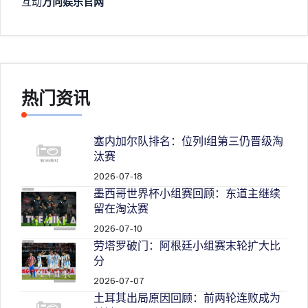
互动
万向娱乐官网
热门资讯
塞内加尔队排名：位列I组第三仍晋级淘
汰赛
2026-07-18
墨西哥世界杯小组赛回顾：东道主继续
留在淘汰赛
2026-07-10
劳塔罗破门：阿根廷小组赛末轮扩大比
分
2026-07-07
土耳其出局原因回顾：前两轮连败成为